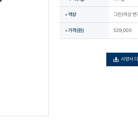
색상
그린(색상 변
가격(원)
529,000
사양서 