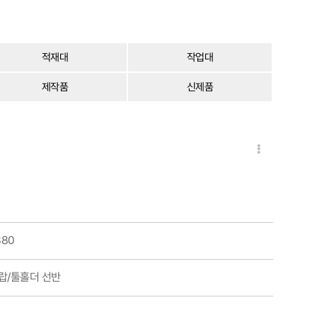
적재대
작업대
제작품
신제품
880
랍/툴홀더 선반