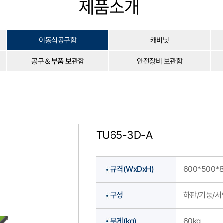
제품소개
이동식공구함
캐비닛
공구＆부품 보관함
안전장비 보관함
TU65-3D-A
규격(WxDxH)
600*500*
구성
하판/기둥/서
무게(kg)
60kg